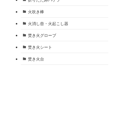
火吹き棒
火消し壺・火起こし器
焚き火グローブ
焚き火シート
焚き火台