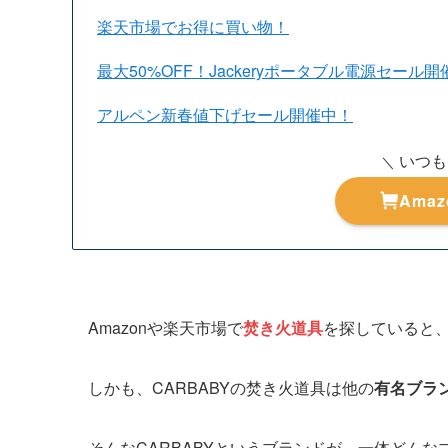
楽天市場でお得に買い物！
最大50%OFF！Jackeryポータブル電源セール
アルペン新春値下げセール開催中！
いつも
＼
Ama
Amazonや楽天市場で
焚き火道具
を探していると
しかも、CARBABYの焚き火道具は他の
有名ブラ
そんなCARBABYというブランドが、一体どん