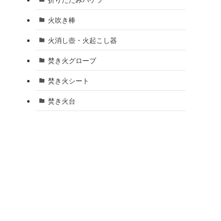
火吹き棒
火消し壺・火起こし器
焚き火グローブ
焚き火シート
焚き火台