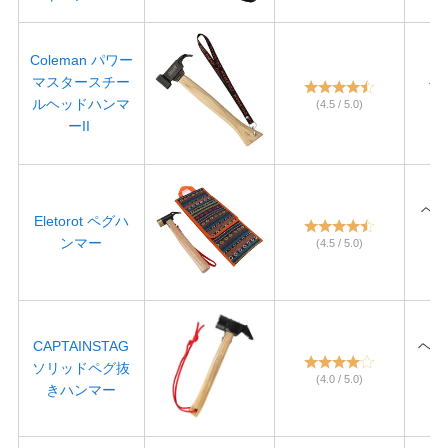
Coleman パワー
マスタースチー
ヘ
ルヘッドハンマ
長
(4.5 / 5.0)
ーII
ヘッド
Eletorot ペグハ
ンマー
(4.5 / 5.0)
長さ
CAPTAINSTAG
ヘッド
ソリッドペグ抜
(4.0 / 5.0)
きハンマー
長