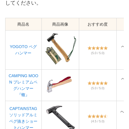
してください。
商品名
商品画像
おすすめ度
YOGOTO ペグ
ヘッ
ハンマー
長
(5.0 / 5.0)
CAMPING MOO
ヘッド
N プレミアムペ
グハンマー
(5.0 / 5.0)
長さ
『蝮』
CAPTAINSTAG
ヘッド
ソリッドアルミ
ペグ抜きショー
(4.5 / 5.0)
長さ
トハンマー