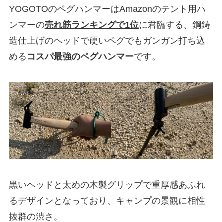
YOGOTOのペグハンマーはAmazonのテント用ハ
ンマーの
売れ筋ランキングで1位
に君臨する、鋼鋳
造仕上げのヘッドで硬いペグでもガンガン打ち込
める
コスパ最強のペグハンマー
です。
黒いヘッドと太めの木製グリップで重厚感あふれ
るデザインとなっており、キャンプの景観に相性
抜群の渋さ。