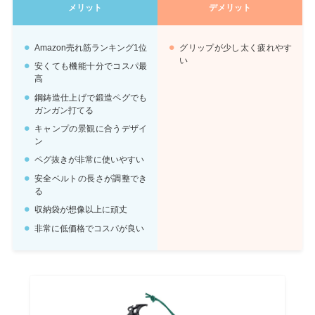
メリット
デメリット
Amazon売れ筋ランキング1位
グリップが少し太く疲れやす
い
安くても機能十分でコスパ最
高
鋼鋳造仕上げで鍛造ペグでも
ガンガン打てる
キャンプの景観に合うデザイ
ン
ペグ抜きが非常に使いやすい
安全ベルトの長さが調整でき
る
収納袋が想像以上に頑丈
非常に低価格でコスパが良い